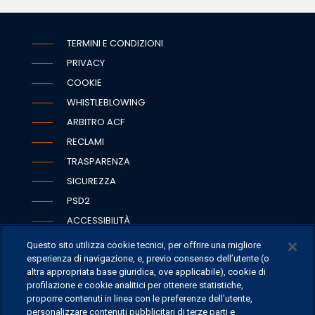
TERMINI E CONDIZIONI
PRIVACY
COOKIE
WHISTLEBLOWING
ARBITRO ACF
RECLAMI
TRASPARENZA
SICUREZZA
PSD2
ACCESSIBILITÀ
Questo sito utilizza cookie tecnici, per offrire una migliore
esperienza di navigazione, e, previo consenso dell’utente (o
altra appropriata base giuridica, ove applicabile), cookie di
SEDI
profilazione e cookie analitici per ottenere statistiche,
proporre contenuti in linea con le preferenze dell’utente,
CONTATTI
personalizzare contenuti pubblicitari di terze parti e