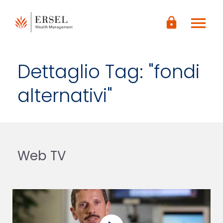
LOGIN
menu
CONTENUTO
lock
PRINCIPALE
PIÈ DI
PAGINA
Dettaglio Tag: "fondi
alternativi"
Web TV