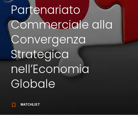
Partenariato
Commerciale alla
Convergenza
Strategica
nell’Economia
Globale
bookmark_border
WATCHLIST