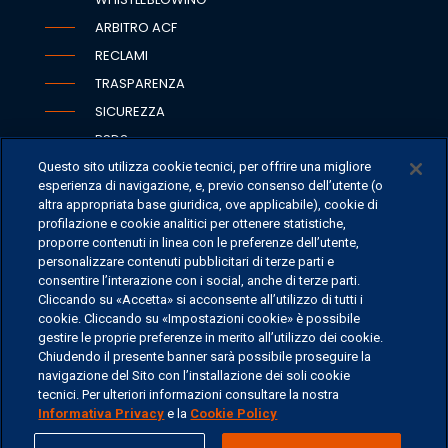
ARBITRO ACF
RECLAMI
TRASPARENZA
SICUREZZA
PSD2
ACCESSIBILITÀ
Questo sito utilizza cookie tecnici, per offrire una migliore
esperienza di navigazione, e, previo consenso dell’utente (o
altra appropriata base giuridica, ove applicabile), cookie di
profilazione e cookie analitici per ottenere statistiche,
proporre contenuti in linea con le preferenze dell’utente,
SEDI
personalizzare contenuti pubblicitari di terze parti e
consentire l’interazione con i social, anche di terze parti.
CONTATTI
Cliccando su «Accetta» si acconsente all’utilizzo di tutti i
CONTATTI PER I MEDIA
cookie. Cliccando su «Impostazioni cookie» è possibile
FAQ
gestire le proprie preferenze in merito all’utilizzo dei cookie.
Chiudendo il presente banner sarà possibile proseguire la
LAVORA CON NOI
navigazione del Sito con l’installazione dei soli cookie
tecnici. Per ulteriori informazioni consultare la nostra
Informativa Privacy
e la
Cookie Policy