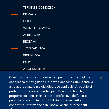
TERMINI E CONDIZIONI
PRIVACY
COOKIE
WHISTLEBLOWING
ARBITRO ACF
RECLAMI
TRASPARENZA
SICUREZZA
PSD2
ACCESSIBILITÀ
Questo sito utilizza cookie tecnici, per offrire una migliore
esperienza di navigazione, e, previo consenso dell’utente (o
altra appropriata base giuridica, ove applicabile), cookie di
SEDI
profilazione e cookie analitici per ottenere statistiche,
proporre contenuti in linea con le preferenze dell’utente,
CONTATTI
personalizzare contenuti pubblicitari di terze parti e
CONTATTI PER I MEDIA
consentire l’interazione con i social, anche di terze parti.