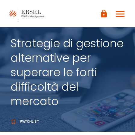
LOGIN
menu
CONTENUTO
lock
PRINCIPALE
PIÈ DI
PAGINA
Strategie di gestione
alternative per
superare le forti
difficoltà del
mercato
bookmark_border
WATCHLIST