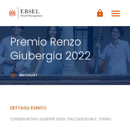
LOGIN
menu
CONTENUTO
lock
PRINCIPALE
PIÈ DI
PAGINA
Premio Renzo
Giubergia 2022
bookmark_border
WATCHLIST
DETTAGLI EVENTO
CONSERVATORIO GIUSEPPE VERDI, PIAZZA BODONI 6, TORINO