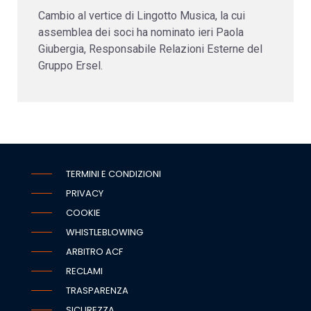
Cambio al vertice di Lingotto Musica, la cui
assemblea dei soci ha nominato ieri Paola
Giubergia, Responsabile Relazioni Esterne del
Gruppo Ersel.
TERMINI E CONDIZIONI
PRIVACY
COOKIE
WHISTLEBLOWING
ARBITRO ACF
RECLAMI
TRASPARENZA
SICUREZZA