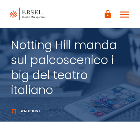
LOGIN
menu
CONTENUTO
lock
PRINCIPALE
PIÈ DI
PAGINA
Notting Hill manda
sul palcoscenico i
big del teatro
italiano
bookmark_border
WATCHLIST