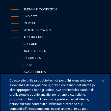
TERMINI E CONDIZIONI
PRIVACY
COOKIE
WHISTLEBLOWING
ARBITRO ACF
RECLAMI
TRASPARENZA
SICUREZZA
PSD2
ACCESSIBILITÀ
Questo sito utilizza cookie tecnici, per offrire una migliore
esperienza di navigazione, e, previo consenso dell’utente (o
altra appropriata base giuridica, ove applicabile), cookie di
SEDI
profilazione e cookie analitici per ottenere statistiche,
proporre contenuti in linea con le preferenze dell’utente,
CONTATTI
personalizzare contenuti pubblicitari di terze parti e
CONTATTI PER I MEDIA
consentire l’interazione con i social, anche di terze parti.