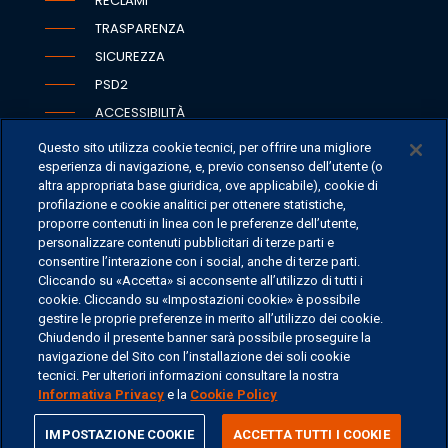
RECLAMI
TRASPARENZA
SICUREZZA
PSD2
ACCESSIBILITÀ
Questo sito utilizza cookie tecnici, per offrire una migliore
esperienza di navigazione, e, previo consenso dell’utente (o
altra appropriata base giuridica, ove applicabile), cookie di
SEDI
profilazione e cookie analitici per ottenere statistiche,
proporre contenuti in linea con le preferenze dell’utente,
CONTATTI
personalizzare contenuti pubblicitari di terze parti e
CONTATTI PER I MEDIA
consentire l’interazione con i social, anche di terze parti.
Cliccando su «Accetta» si acconsente all’utilizzo di tutti i
FAQ
cookie. Cliccando su «Impostazioni cookie» è possibile
LAVORA CON NOI
gestire le proprie preferenze in merito all’utilizzo dei cookie.
Chiudendo il presente banner sarà possibile proseguire la
navigazione del Sito con l’installazione dei soli cookie
tecnici. Per ulteriori informazioni consultare la nostra
Informativa Privacy
e la
Cookie Policy
©
2026 ERSEL BANCA PRIVATA - P.IVA 11894590154
share
IMPOSTAZIONE COOKIE
ACCETTA TUTTI I COOKIE