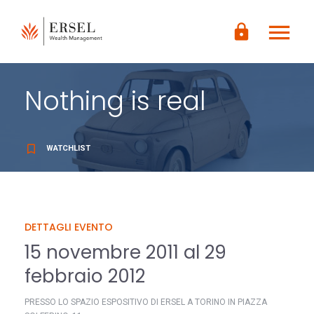
LOGIN
menu
CONTENUTO
lock
PRINCIPALE
PIÈ DI
PAGINA
Nothing is real
bookmark_border
WATCHLIST
DETTAGLI EVENTO
15 novembre 2011 al 29
febbraio 2012
PRESSO LO SPAZIO ESPOSITIVO DI ERSEL A TORINO IN PIAZZA