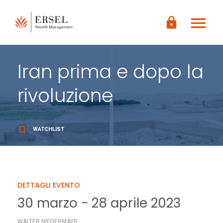
LOGIN
menu
CONTENUTO
lock
PRINCIPALE
PIÈ DI
PAGINA
Iran prima e dopo la
rivoluzione
bookmark_border
WATCHLIST
DETTAGLI EVENTO
30 marzo - 28 aprile 2023
WALTER NIEDERMAYR