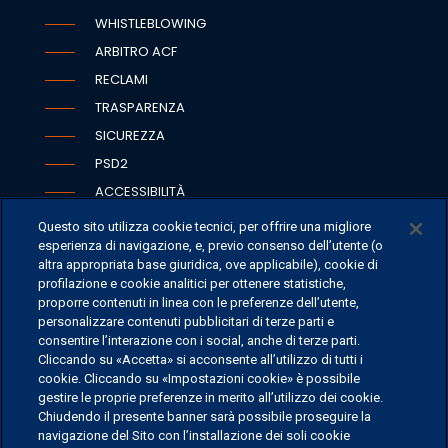
WHISTLEBLOWING
ARBITRO ACF
RECLAMI
TRASPARENZA
SICUREZZA
PSD2
ACCESSIBILITÀ
Questo sito utilizza cookie tecnici, per offrire una migliore
esperienza di navigazione, e, previo consenso dell’utente (o
altra appropriata base giuridica, ove applicabile), cookie di
SEDI
profilazione e cookie analitici per ottenere statistiche,
proporre contenuti in linea con le preferenze dell’utente,
CONTATTI
personalizzare contenuti pubblicitari di terze parti e
CONTATTI PER I MEDIA
consentire l’interazione con i social, anche di terze parti.
Cliccando su «Accetta» si acconsente all’utilizzo di tutti i
FAQ
cookie. Cliccando su «Impostazioni cookie» è possibile
LAVORA CON NOI
gestire le proprie preferenze in merito all’utilizzo dei cookie.
Chiudendo il presente banner sarà possibile proseguire la
navigazione del Sito con l’installazione dei soli cookie