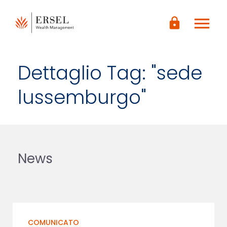
LOGIN
menu
CONTENUTO
lock
PRINCIPALE
PIÈ DI
PAGINA
Dettaglio Tag: "sede
lussemburgo"
News
COMUNICATO