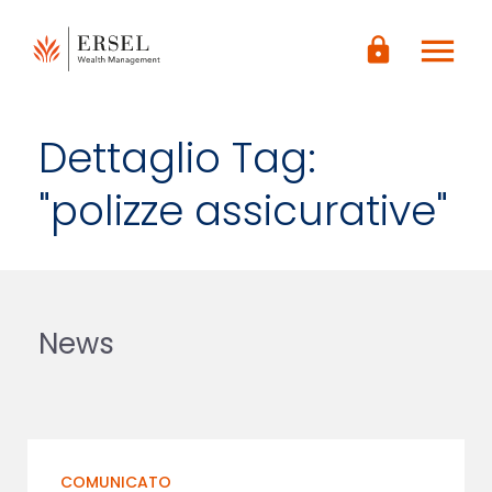
LOGIN
menu
CONTENUTO
lock
PRINCIPALE
PIÈ DI
PAGINA
Dettaglio Tag:
"polizze assicurative"
News
COMUNICATO