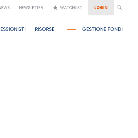
NEWS
NEWSLETTER
star
WATCHLIST
LOGIN
search
ESSIONISTI
RISORSE
GESTIONE FONDI