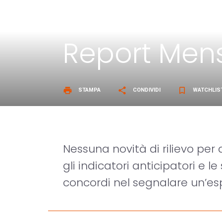
Report Mens
print
share
bookmark_border
STAMPA
CONDIVIDI
WATCHLIS
Nessuna novità di rilievo per
gli indicatori anticipatori e l
concordi nel segnalare un’esp