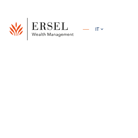
PRINCIPALE
IT
PIÈ DI
ERSEL
RISORSE
ANALISI DEI GESTORI
REPORT M
PAGINA