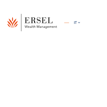
PRINCIPALE
IT
PIÈ DI
ERSEL
RISORSE
ANALISI DEI GESTORI
COMMENT
PAGINA