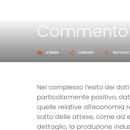
Commento 
print
share
bookmark_border
STAMPA
CONDIVIDI
WATCHLIS
Nel complesso l’esito dei da
particolarmente positivo, dat
quelle relative all’economia 
sotto delle attese, come ad e
dettaglio, la produzione indust