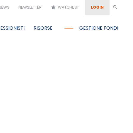
NEWS
NEWSLETTER
star
WATCHLIST
LOGIN
search
ESSIONISTI
RISORSE
GESTIONE FONDI