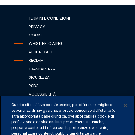
TERMINI E CONDIZIONI
PRIVACY
COOKIE
WHISTLEBLOWING
ARBITRO ACF
RECLAMI
TRASPARENZA
SICUREZZA
PSD2
ACCESSIBILITÀ
Questo sito utilizza cookie tecnici, per offrire una migliore
esperienza di navigazione, e, previo consenso dell’utente (o
altra appropriata base giuridica, ove applicabile), cookie di
SEDI
profilazione e cookie analitici per ottenere statistiche,
proporre contenuti in linea con le preferenze dell’utente,
CONTATTI
personalizzare contenuti pubblicitari di terze parti e