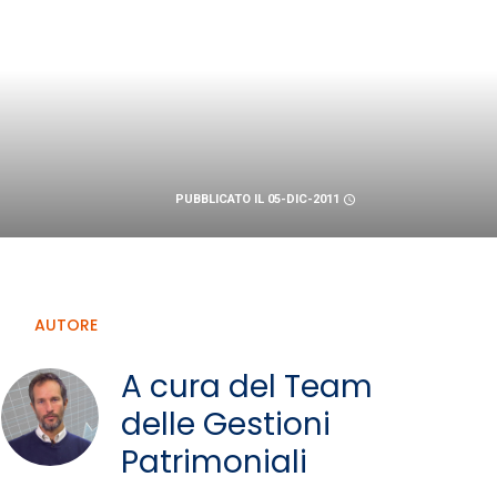
PUBBLICATO IL 05-DIC-2011
schedule
AUTORE
A cura del Team
delle Gestioni
Patrimoniali