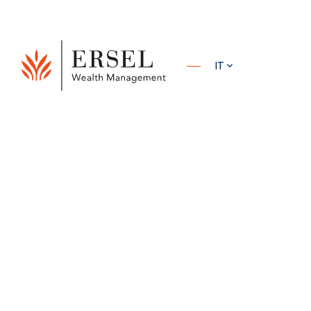
PRINCIPALE
IT
PIÈ DI
ERSEL
RISORSE
ANALISI DEI GESTORI
COMMENT
PAGINA