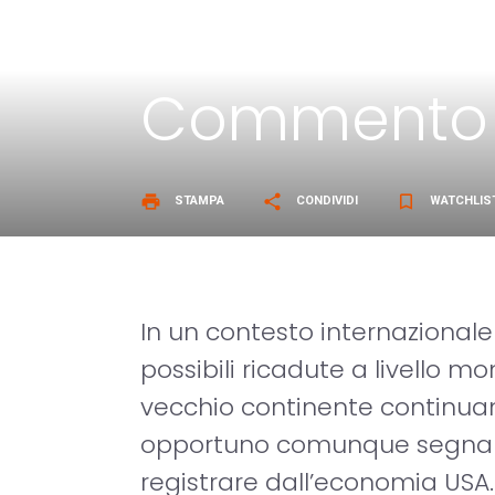
Commento 
print
share
bookmark_border
STAMPA
CONDIVIDI
WATCHLIS
In un contesto internazionale 
possibili ricadute a livello m
vecchio continente continua
opportuno comunque segnalar
registrare dall’economia USA.