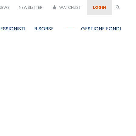
NEWS
NEWSLETTER
star
WATCHLIST
LOGIN
search
ESSIONISTI
RISORSE
GESTIONE FONDI