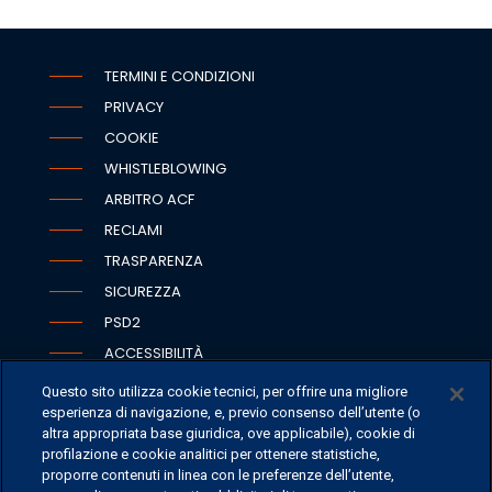
TERMINI E CONDIZIONI
PRIVACY
COOKIE
WHISTLEBLOWING
ARBITRO ACF
RECLAMI
TRASPARENZA
SICUREZZA
PSD2
ACCESSIBILITÀ
Questo sito utilizza cookie tecnici, per offrire una migliore
esperienza di navigazione, e, previo consenso dell’utente (o
altra appropriata base giuridica, ove applicabile), cookie di
SEDI
profilazione e cookie analitici per ottenere statistiche,
proporre contenuti in linea con le preferenze dell’utente,
CONTATTI