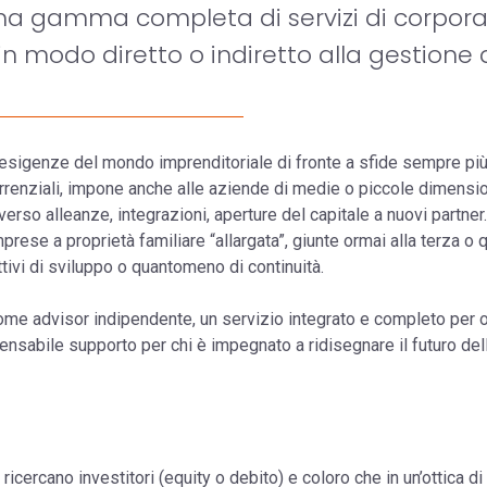
 una gamma completa di servizi di corpor
 in modo diretto o indiretto alla gestione
le esigenze del mondo imprenditoriale di fronte a sfide sempre pi
rrenziali, impone anche alle aziende di medie o piccole dimensio
averso alleanze, integrazioni, aperture del capitale a nuovi partner.
prese a proprietà familiare “allargata”, giunte ormai alla terza 
tivi di sviluppo o quantomeno di continuità.
e advisor indipendente, un servizio integrato e completo per op
nsabile supporto per chi è impegnato a ridisegnare il futuro del
icercano investitori (equity o debito) e coloro che in un’ottica d