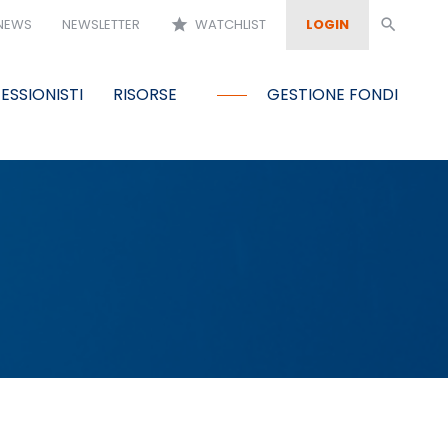
NEWS
NEWSLETTER
star
WATCHLIST
LOGIN
search
ESSIONISTI
RISORSE
GESTIONE FONDI