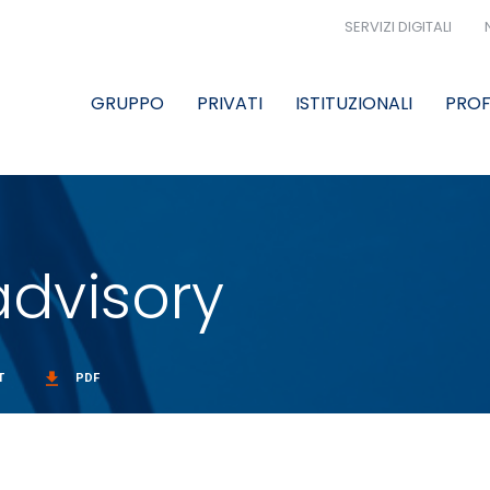
SERVIZI DIGITALI
GRUPPO
PRIVATI
ISTITUZIONALI
PROF
advisory
get_app
T
PDF