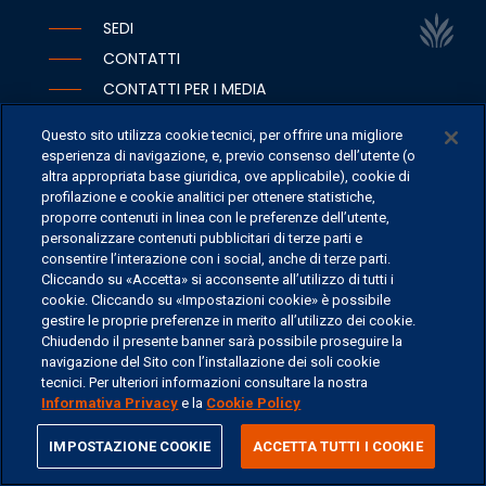
SEDI
CONTATTI
CONTATTI PER I MEDIA
FAQ
Questo sito utilizza cookie tecnici, per offrire una migliore
LAVORA CON NOI
esperienza di navigazione, e, previo consenso dell’utente (o
altra appropriata base giuridica, ove applicabile), cookie di
profilazione e cookie analitici per ottenere statistiche,
proporre contenuti in linea con le preferenze dell’utente,
personalizzare contenuti pubblicitari di terze parti e
©
2026 ERSEL BANCA PRIVATA - P.IVA 11894590154
consentire l’interazione con i social, anche di terze parti.
Cliccando su «Accetta» si acconsente all’utilizzo di tutti i
cookie. Cliccando su «Impostazioni cookie» è possibile
gestire le proprie preferenze in merito all’utilizzo dei cookie.
Chiudendo il presente banner sarà possibile proseguire la
navigazione del Sito con l’installazione dei soli cookie
tecnici. Per ulteriori informazioni consultare la nostra
Informativa Privacy
e la
Cookie Policy
share
IMPOSTAZIONE COOKIE
ACCETTA TUTTI I COOKIE