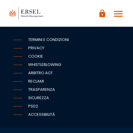
LOGIN
menu
CONTENUTO
lock
PRINCIPALE
PIÈ DI
PAGINA
TERMINI E CONDIZIONI
PRIVACY
COOKIE
WHISTLEBLOWING
ARBITRO ACF
RECLAMI
TRASPARENZA
SICUREZZA
PSD2
ACCESSIBILITÀ