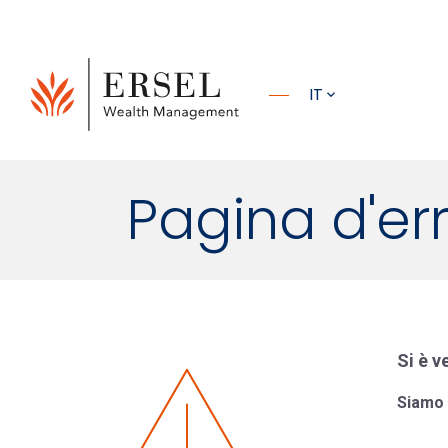
PRINCIPALE
IT
PIÈ DI
Pagina d'er
PAGINA
Si è v
Siamo s