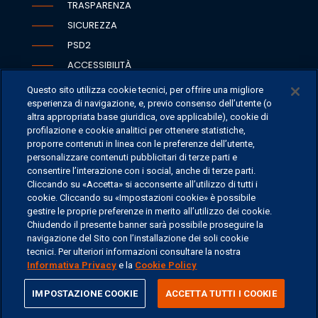
TRASPARENZA
SICUREZZA
PSD2
ACCESSIBILITÀ
Questo sito utilizza cookie tecnici, per offrire una migliore
esperienza di navigazione, e, previo consenso dell’utente (o
altra appropriata base giuridica, ove applicabile), cookie di
SEDI
profilazione e cookie analitici per ottenere statistiche,
proporre contenuti in linea con le preferenze dell’utente,
CONTATTI
personalizzare contenuti pubblicitari di terze parti e
CONTATTI PER I MEDIA
consentire l’interazione con i social, anche di terze parti.
Cliccando su «Accetta» si acconsente all’utilizzo di tutti i
FAQ
cookie. Cliccando su «Impostazioni cookie» è possibile
LAVORA CON NOI
gestire le proprie preferenze in merito all’utilizzo dei cookie.
Chiudendo il presente banner sarà possibile proseguire la
navigazione del Sito con l’installazione dei soli cookie
tecnici. Per ulteriori informazioni consultare la nostra
Informativa Privacy
e la
Cookie Policy
©
2026 ERSEL BANCA PRIVATA - P.IVA 11894590154
share
IMPOSTAZIONE COOKIE
ACCETTA TUTTI I COOKIE