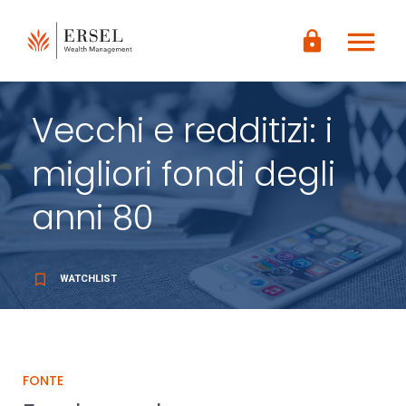
LOGIN
menu
CONTENUTO
lock
PRINCIPALE
PIÈ DI
PAGINA
Vecchi e redditizi: i
migliori fondi degli
anni 80
bookmark_border
WATCHLIST
FONTE