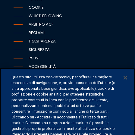
COOKIE
WHISTLEBLOWING
ARBITRO ACF
RECLAMI
TRASPARENZA
SICUREZZA
PSD2
ACCESSIBILITÀ
Questo sito utilizza cookie tecnici, per offrire una migliore
esperienza di navigazione, e, previo consenso dell’utente (o
altra appropriata base giuridica, ove applicabile), cookie di
SEDI
profilazione e cookie analitici per ottenere statistiche,
proporre contenuti in linea con le preferenze dell’utente,
CONTATTI
personalizzare contenuti pubblicitari di terze parti e
CONTATTI PER I MEDIA
consentire l’interazione con i social, anche di terze parti.
Cliccando su «Accetta» si acconsente all’utilizzo di tutti i
FAQ
cookie. Cliccando su «Impostazioni cookie» è possibile
LAVORA CON NOI
gestire le proprie preferenze in merito all’utilizzo dei cookie.
Chiudendo il presente banner sarà possibile proseguire la