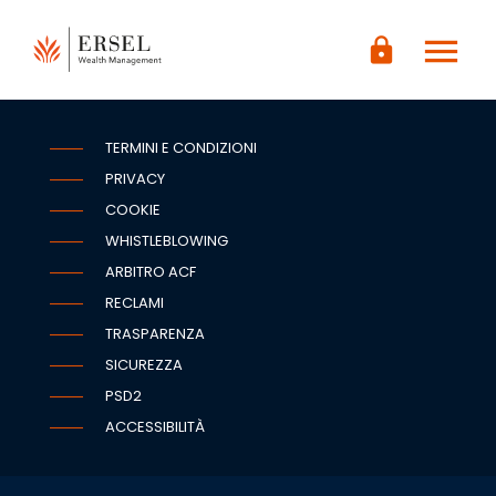
LOGIN
menu
CONTENUTO
lock
PRINCIPALE
PIÈ DI
PAGINA
TERMINI E CONDIZIONI
PRIVACY
COOKIE
WHISTLEBLOWING
ARBITRO ACF
RECLAMI
TRASPARENZA
SICUREZZA
PSD2
ACCESSIBILITÀ