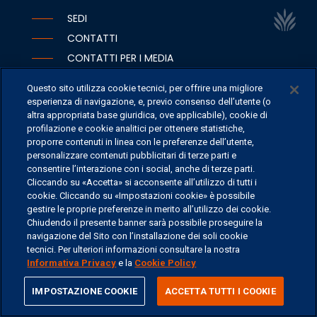
SEDI
CONTATTI
CONTATTI PER I MEDIA
FAQ
Questo sito utilizza cookie tecnici, per offrire una migliore
LAVORA CON NOI
esperienza di navigazione, e, previo consenso dell’utente (o
altra appropriata base giuridica, ove applicabile), cookie di
profilazione e cookie analitici per ottenere statistiche,
proporre contenuti in linea con le preferenze dell’utente,
personalizzare contenuti pubblicitari di terze parti e
©
2026 ERSEL BANCA PRIVATA - P.IVA 11894590154
consentire l’interazione con i social, anche di terze parti.
Cliccando su «Accetta» si acconsente all’utilizzo di tutti i
cookie. Cliccando su «Impostazioni cookie» è possibile
gestire le proprie preferenze in merito all’utilizzo dei cookie.
Chiudendo il presente banner sarà possibile proseguire la
navigazione del Sito con l’installazione dei soli cookie
tecnici. Per ulteriori informazioni consultare la nostra
Informativa Privacy
e la
Cookie Policy
share
IMPOSTAZIONE COOKIE
ACCETTA TUTTI I COOKIE