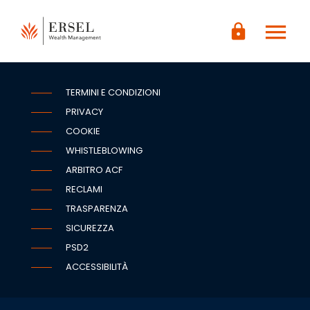
LOGIN
menu
CONTENUTO
lock
PRINCIPALE
PIÈ DI
PAGINA
TERMINI E CONDIZIONI
PRIVACY
COOKIE
WHISTLEBLOWING
ARBITRO ACF
RECLAMI
TRASPARENZA
SICUREZZA
PSD2
ACCESSIBILITÀ