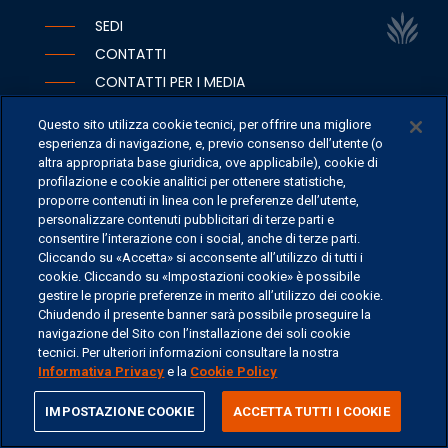
SEDI
CONTATTI
CONTATTI PER I MEDIA
FAQ
Questo sito utilizza cookie tecnici, per offrire una migliore
LAVORA CON NOI
esperienza di navigazione, e, previo consenso dell’utente (o
altra appropriata base giuridica, ove applicabile), cookie di
profilazione e cookie analitici per ottenere statistiche,
proporre contenuti in linea con le preferenze dell’utente,
personalizzare contenuti pubblicitari di terze parti e
©
2026 ERSEL BANCA PRIVATA - P.IVA 11894590154
consentire l’interazione con i social, anche di terze parti.
Cliccando su «Accetta» si acconsente all’utilizzo di tutti i
cookie. Cliccando su «Impostazioni cookie» è possibile
gestire le proprie preferenze in merito all’utilizzo dei cookie.
Chiudendo il presente banner sarà possibile proseguire la
navigazione del Sito con l’installazione dei soli cookie
tecnici. Per ulteriori informazioni consultare la nostra
Informativa Privacy
e la
Cookie Policy
share
IMPOSTAZIONE COOKIE
ACCETTA TUTTI I COOKIE