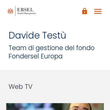
LOGIN
menu
CONTENUTO
lock
PRINCIPALE
PIÈ DI
PAGINA
Davide Testù
Team di gestione del fondo
Fondersel Europa
Web TV