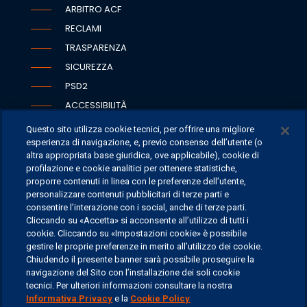
ARBITRO ACF
RECLAMI
TRASPARENZA
SICUREZZA
PSD2
ACCESSIBILITÀ
Questo sito utilizza cookie tecnici, per offrire una migliore
esperienza di navigazione, e, previo consenso dell’utente (o
altra appropriata base giuridica, ove applicabile), cookie di
SEDI
profilazione e cookie analitici per ottenere statistiche,
proporre contenuti in linea con le preferenze dell’utente,
CONTATTI
personalizzare contenuti pubblicitari di terze parti e
CONTATTI PER I MEDIA
consentire l’interazione con i social, anche di terze parti.
Cliccando su «Accetta» si acconsente all’utilizzo di tutti i
FAQ
cookie. Cliccando su «Impostazioni cookie» è possibile
LAVORA CON NOI
gestire le proprie preferenze in merito all’utilizzo dei cookie.
Chiudendo il presente banner sarà possibile proseguire la
navigazione del Sito con l’installazione dei soli cookie
tecnici. Per ulteriori informazioni consultare la nostra
Informativa Privacy
e la
Cookie Policy
©
2026 ERSEL BANCA PRIVATA - P.IVA 11894590154