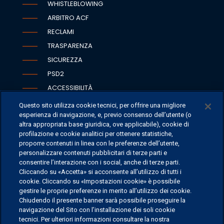
WHISTLEBLOWING
ARBITRO ACF
RECLAMI
TRASPARENZA
SICUREZZA
PSD2
ACCESSIBILITÀ
Questo sito utilizza cookie tecnici, per offrire una migliore
esperienza di navigazione, e, previo consenso dell’utente (o
altra appropriata base giuridica, ove applicabile), cookie di
SEDI
profilazione e cookie analitici per ottenere statistiche,
proporre contenuti in linea con le preferenze dell’utente,
CONTATTI
personalizzare contenuti pubblicitari di terze parti e
CONTATTI PER I MEDIA
consentire l’interazione con i social, anche di terze parti.
Cliccando su «Accetta» si acconsente all’utilizzo di tutti i
FAQ
cookie. Cliccando su «Impostazioni cookie» è possibile
LAVORA CON NOI
gestire le proprie preferenze in merito all’utilizzo dei cookie.
Chiudendo il presente banner sarà possibile proseguire la
navigazione del Sito con l’installazione dei soli cookie
tecnici. Per ulteriori informazioni consultare la nostra