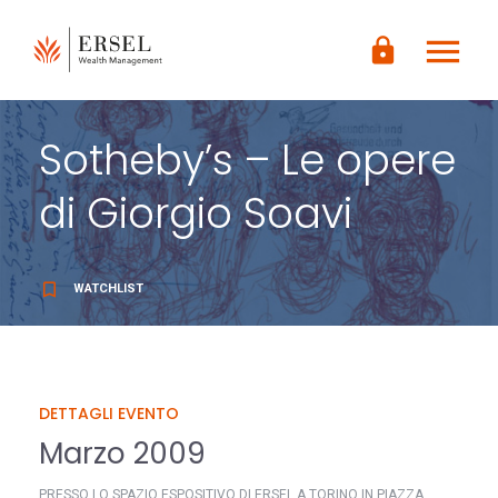
LOGIN
menu
CONTENUTO
lock
PRINCIPALE
PIÈ DI
PAGINA
Sotheby’s – Le opere
di Giorgio Soavi
bookmark_border
WATCHLIST
DETTAGLI EVENTO
Marzo 2009
PRESSO LO SPAZIO ESPOSITIVO DI ERSEL A TORINO IN PIAZZA