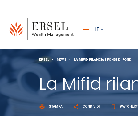
PRINCIPALE
IT
PIÈ DI
ERSEL
NEWS
LA MIFID RILANCIA I FONDI DI FONDI
PAGINA
La Mifid rila
print
share
bookmark_border
STAMPA
CONDIVIDI
WATCHLIS