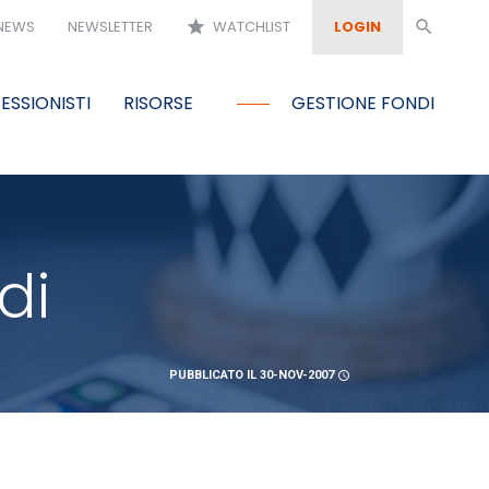
NEWS
NEWSLETTER
star
WATCHLIST
LOGIN
search
ESSIONISTI
RISORSE
GESTIONE FONDI
di
PUBBLICATO IL 30-NOV-2007
schedule