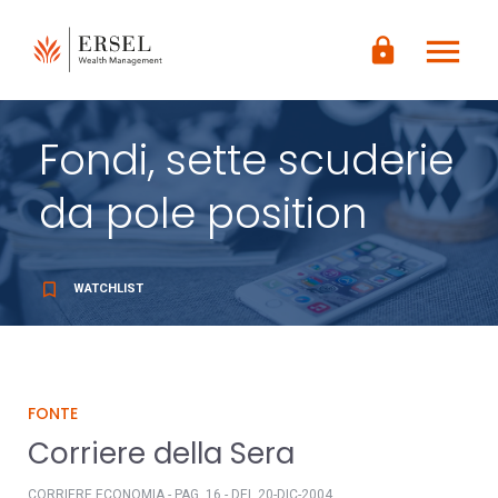
LOGIN
menu
CONTENUTO
lock
PRINCIPALE
PIÈ DI
PAGINA
Fondi, sette scuderie
da pole position
bookmark_border
WATCHLIST
FONTE
Corriere della Sera
CORRIERE ECONOMIA - PAG. 16 - DEL 20-DIC-2004