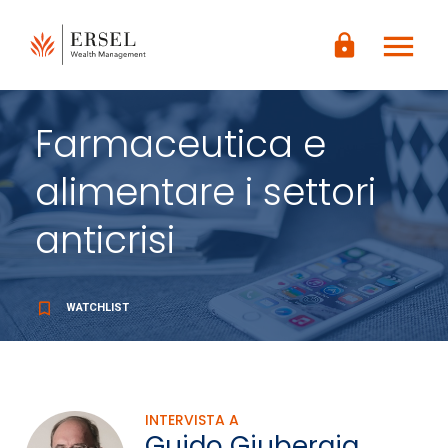
LOGIN
menu
CONTENUTO
lock
PRINCIPALE
PIÈ DI
PAGINA
Farmaceutica e
alimentare i settori
anticrisi
bookmark_border
WATCHLIST
INTERVISTA A
Guido Giubergia