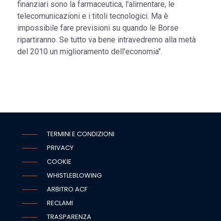
finanziari sono la farmaceutica, l'alimentare, le
telecomunicazioni e i titoli tecnologici. Ma è
impossibile fare previsioni su quando le Borse
ripartiranno. Se tutto va bene intravedremo alla metà
del 2010 un miglioramento dell'economia".
TERMINI E CONDIZIONI
PRIVACY
COOKIE
WHISTLEBLOWING
ARBITRO ACF
RECLAMI
TRASPARENZA