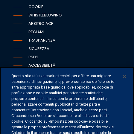
COOKIE
WHISTLEBLOWING
ARBITRO ACF
RECLAMI
TRASPARENZA
SICUREZZA
PSD2
ACCESSIBILITÀ
Questo sito utilizza cookie tecnici, per offrire una migliore
esperienza di navigazione, e, previo consenso dell’utente (o
altra appropriata base giuridica, ove applicabile), cookie di
SEDI
profilazione e cookie analitici per ottenere statistiche,
proporre contenuti in linea con le preferenze dell’utente,
CONTATTI
personalizzare contenuti pubblicitari di terze parti e
CONTATTI PER I MEDIA
consentire l’interazione con i social, anche di terze parti.
Cliccando su «Accetta» si acconsente all’utilizzo di tutti i
FAQ
cookie. Cliccando su «Impostazioni cookie» è possibile
LAVORA CON NOI
gestire le proprie preferenze in merito all’utilizzo dei cookie.
Chiudendo il presente banner sarà possibile proseguire la