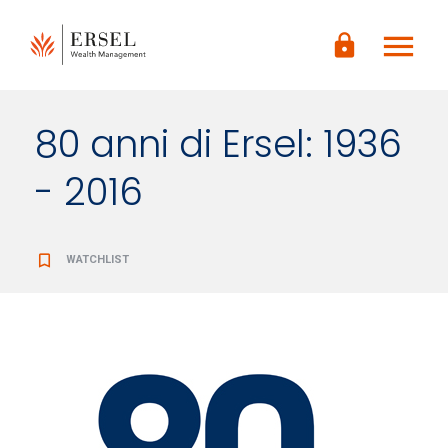
LOGIN
menu
CONTENUTO
lock
PRINCIPALE
PIÈ DI
PAGINA
80 anni di Ersel: 1936
- 2016
bookmark_border
WATCHLIST