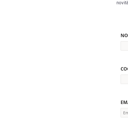
novità
NO
CO
EM